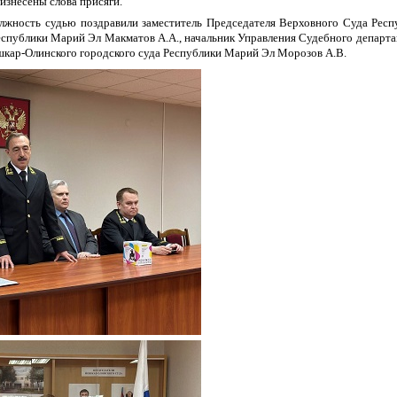
изнесены слова присяги.
лжность судью поздравили заместитель Председателя Верховного Суда Респ
еспублики Марий Эл Макматов А.А., начальник Управления Судебного департ
шкар-Олинского городского суда Республики Марий Эл Морозов А.В.