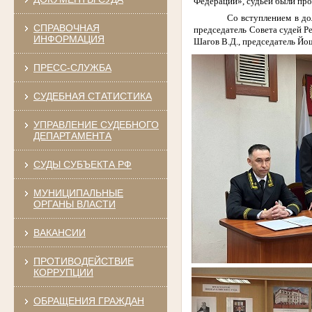
Федерации», судьей были про
Со вступлением в до
СПРАВОЧНАЯ
председатель Совета судей Р
ИНФОРМАЦИЯ
Шагов В.Д., председатель Йо
ПРЕСС-СЛУЖБА
СУДЕБНАЯ СТАТИСТИКА
УПРАВЛЕНИЕ СУДЕБНОГО
ДЕПАРТАМЕНТА
СУДЫ СУБЪЕКТА РФ
МУНИЦИПАЛЬНЫЕ
ОРГАНЫ ВЛАСТИ
ВАКАНСИИ
ПРОТИВОДЕЙСТВИЕ
КОРРУПЦИИ
ОБРАЩЕНИЯ ГРАЖДАН