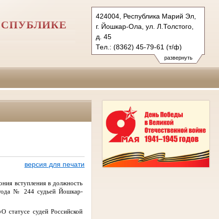
424004, Республика Марий Эл,
ЕСПУБЛИКЕ
г. Йошкар-Ола, ул. Л.Толстого,
д. 45
Тел.: (8362) 45-79-61 (т/ф)
usd.mari@sudrf.ru
развернуть
версия для печати
ония вступления в должность
 года № 244 судьей Йошкар-
«О статусе судей Российской